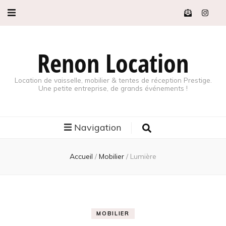
Renon Location
Location de vaisselle, mobilier & tentes de réception Prestige.
Une petite entreprise, de grands événements !
Navigation
Accueil
/
Mobilier
/
Lumière
MOBILIER